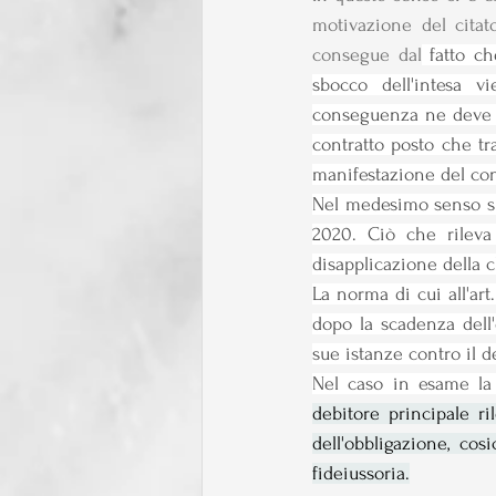
motivazione del citat
consegue dal
 fatto ch
sbocco dell'intesa vi
conseguenza ne deve es
contratto posto che tr
manifestazione del con
Nel medesimo senso si 
2020. Ciò che rileva
disapplicazione della c
La norma di cui all'art
dopo la scadenza dell'
sue istanze contro il d
Nel caso in esame la
debitore principale r
dell'obbligazione, cos
fideiussoria.