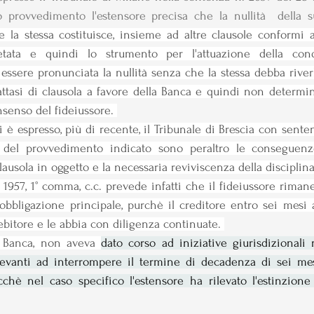
o provvedimento l'estensore precisa che la nullità  della su
e la stessa costituisce, insieme ad altre clausole conformi a
etata e quindi lo strumento per l'attuazione della condo
sere pronunciata la nullità senza che la stessa debba riverbe
attasi di clausola a favore della Banca e quindi non determina
senso del fideiussore. 
è espresso, più di recente, il Tribunale di Brescia con sente
 del provvedimento indicato sono peraltro le conseguenze 
lausola in oggetto e la necessaria reviviscenza della disciplina
. 1957, 1° comma, c.c. prevede infatti che il fideiussore riman
obbligazione principale, purchè il creditore entro sei mesi 
ebitore e le abbia con diligenza continuate. 
 Banca, non aveva 
dato corso ad iniziative giurisdizionali 
ilevanti ad interrompere il termine di decadenza di sei mes
icchè nel caso specifico l'estensore ha rilevato l'estinzione 