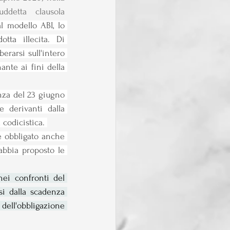
ddetta  clausola 
l modello ABI, lo 
tta illecita. Di 
rarsi sull'intero 
nte ai fini della 
nza del 23 giugno 
derivanti dalla 
 codicistica. 
e obbligato anche 
abbia proposto le 
nei confronti del 
i dalla scadenza 
dell'obbligazione 