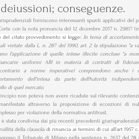
 fideiussioni; conseguenze.
isprudenziali forniscono interessanti spunti applicativi del pri
Corte con la nota pronuncia del 12 dicembre 2017 n. 29817 (i
e del citato provvedimento si legge
:
 In tema di accertamento 
i vietate dalla L. n. 287 del 1990, art. 2 la stipulazione "a val
no l'applicazione di quelle intese illecite concluse "a mont
bancarie uniformi ABI in materia di contratti di fideiuss
contrarie a norme imperative) comprendono anche i cont
certamento dell'intesa da parte dell'Autorità indipendent
llo di quel mercato.
principio non poteva non avere ricadute sul rilevante contenzi
anifestate attraverso la proposizione di eccezioni di nulli
mplesso per violazione della normativa antitrust.
è stata condivisa dai più recenti precedenti giurisprudenzia
ullità della clausola 
di rinuncia ai termini di cui all'art 1957 c.
spresso il Tribunale di Milano nella sentenza n. 2637 del 28 a