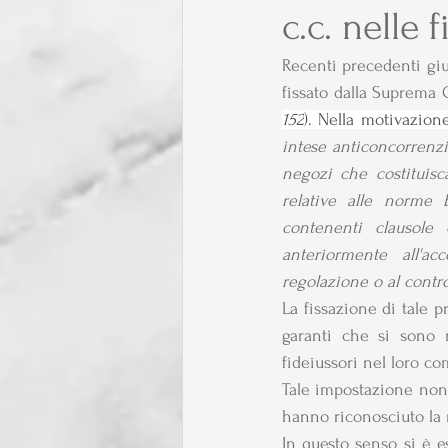
c.c. nelle
Recenti precedenti giur
fissato dalla Suprema 
152
). Nella motivazion
intese anticoncorrenzial
negozi che costituisca
relative alle norme 
contenenti clausole 
anteriormente all'ac
regolazione o al contro
La fissazione di tale 
garanti che si sono m
fideiussori nel loro co
Tale impostazione non 
hanno riconosciuto la n
In questo senso si è e