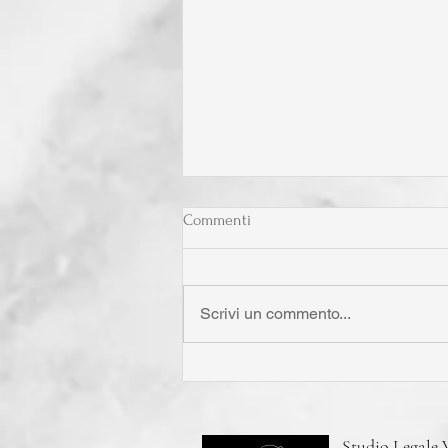
Commenti
Scrivi un commento...
La "reciprocità" dell'eccezione di
prescrizione nei rapporti bancari
Studio Legale V