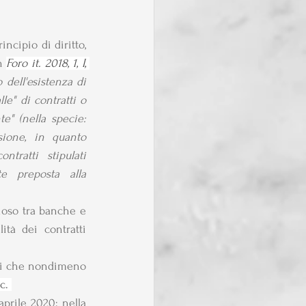
ncipio di diritto, 
n 
Foro it. 2018, 1, I, 
dell'esistenza di 
le" di contratti o 
e" (nella specie: 
ione, in quanto 
ratti stipulati 
e preposta alla 
oso tra banche e  
tà dei contratti 
li che nondimeno 
c. 
prile 2020; nella 