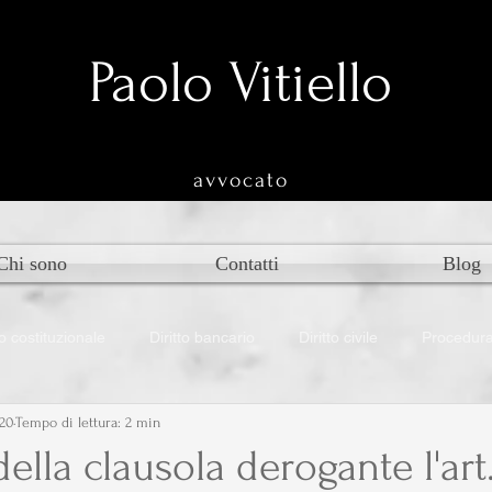
Paolo Vitiello
avvocato
Chi sono
Contatti
Blog
to costituzionale
Diritto bancario
Diritto civile
Procedura 
20
Tempo di lettura: 2 min
ustriale
della clausola derogante l'art