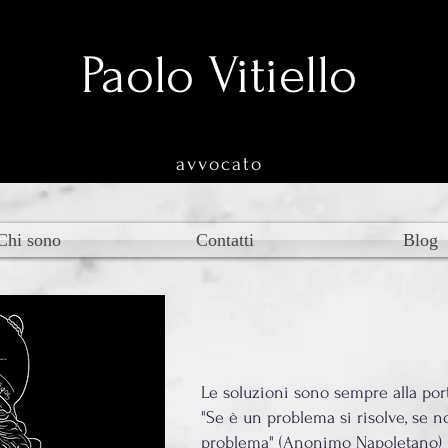
Paolo Vitiello
avvocato
Chi sono
Contatti
Blog
Le soluzioni sono sempre alla porta
"Se è un problema si risolve, se n
problema" (Anonimo Napoletano)