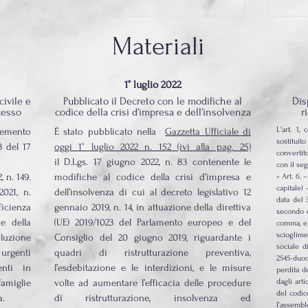
prot
Materiali
1° luglio 2022
civile e
Pubblicato il Decreto con le modifiche al
Dis
cesso
codice della crisi d’impresa e dell’insolvenza
r
L'art. 1
emento
È stato pubblicato nella
Gazzetta Ufficiale di
sostituit
3 del 17
oggi 1° luglio 2022 n. 152 (ivi alla pag. 25)
convertito
il
D.Lgs. 17 giugno 2022, n. 83
contenente le
con il se
 n. 149.
modifiche al codice della crisi d’impresa e
« Art. 6.
capitale) 
021, n.
dell’insolvenza di cui al decreto legislativo 12
data del 
ficienza
gennaio 2019, n. 14, in attuazione della direttiva
secondo e
e della
(UE) 2019/1023 del Parlamento europeo e del
comma, e 
scioglime
luzione
Consiglio del 20 giugno 2019, riguardante i
sociale d
 urgenti
quadri di ristrutturazione preventiva,
2545-duode
enti in
l’esdebitazione e le interdizioni, e le misure
perdita d
famiglie
volte ad aumentare l’efficacia delle procedure
dagli art
del codice
a.
di ristrutturazione, insolvenza ed
l’assembl