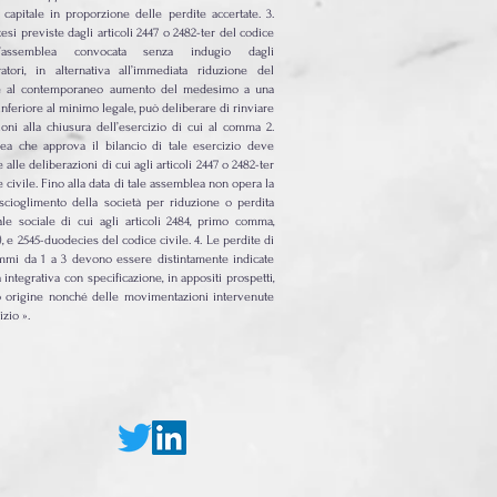
l capitale in proporzione delle perdite accertate. 3.
esi previste dagli articoli 2447 o 2482-ter del codice
l’assemblea convocata senza indugio dagli
atori, in alternativa all’immediata riduzione del
 e al contemporaneo aumento del medesimo a una
inferiore al minimo legale, può deliberare di rinviare
sioni alla chiusura dell’esercizio di cui al comma 2.
ea che approva il bilancio di tale esercizio deve
alle deliberazioni di cui agli articoli 2447 o 2482-ter
 civile. Fino alla data di tale assemblea non opera la
scioglimento della società per riduzione o perdita
ale sociale di cui agli articoli 2484, primo comma,
, e 2545-duodecies del codice civile. 4. Le perdite di
mmi da 1 a 3 devono essere distintamente indicate
 integrativa con specificazione, in appositi prospetti,
o origine nonché delle movimentazioni intervenute
izio ».