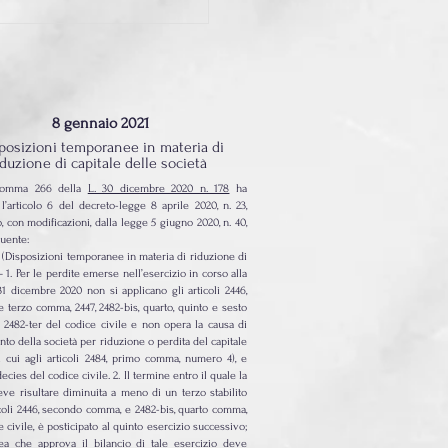
ettive erga omnes
8 gennaio 2021
posizioni temporanee in materia di
iduzione di capitale delle società
, comma 266 della
L. 30 dicembre 2020 n. 178
ha
o l’articolo 6 del decreto-legge 8 aprile 2020, n. 23,
, con modificazioni, dalla legge 5 giugno 2020, n. 40,
guente:
 – (Disposizioni temporanee in materia di riduzione di
– 1. Per le perdite emerse nell’esercizio in corso alla
31 dicembre 2020 non si applicano gli articoli 2446,
 terzo comma, 2447, 2482-bis, quarto, quinto e sesto
2482-ter del codice civile e non opera la causa di
nto della società per riduzione o perdita del capitale
i cui agli articoli 2484, primo comma, numero 4), e
cies del codice civile. 2. Il termine entro il quale la
eve risultare diminuita a meno di un terzo stabilito
icoli 2446, secondo comma, e 2482-bis, quarto comma,
 civile, è posticipato al quinto esercizio successivo;
ea che approva il bilancio di tale esercizio deve