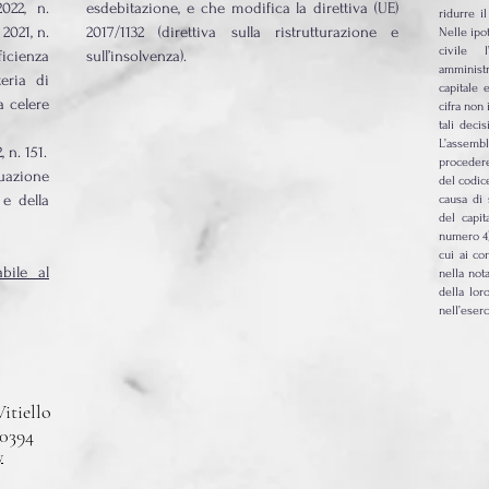
022, n.
esdebitazione, e che modifica la direttiva (UE)
ridurre i
2021, n.
2017/1132 (direttiva sulla ristrutturazione e
Nelle ipot
civile 
ficienza
sull’insolvenza).
amministr
eria di
capitale
a celere
cifra non 
tali deci
L’assembl
n. 151.
procedere 
tuazione
del codice
e della
causa di 
del capit
numero 4)
cui ai co
bile al
nella nota
della lor
nell’eserc
itiello
00394
y