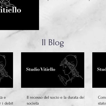
Il Blog
tà e
Il recesso del socio e la durata della
Comp
 i debiti
società
stat