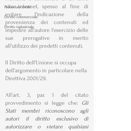
sito internet, spesso al fine di 
Procedura civile
evitare l'indicazione della 
Diritto commerciale
provenienza dei contenuti ed 
Diritto industriale
impedire all'autore l'esercizio delle 
sue prerogative in merito 
all'utilizzo dei predetti contenuti. 
Il Diritto dell'Unione si occupa 
dell'argomento in particolare nella 
Direttiva 2001/29.
All'art. 3, par. 1 del citato 
provvedimento si legge che:
Gli 
Stati membri riconoscono agli 
autori il diritto esclusivo di 
autorizzare o vietare qualsiasi 